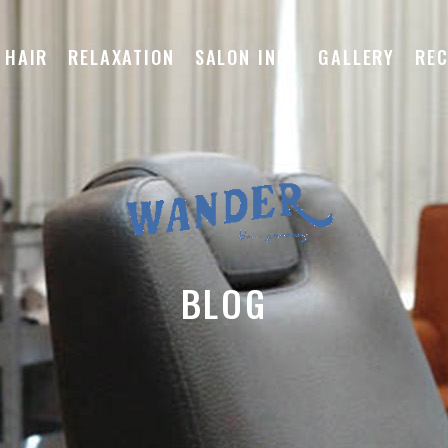
HAIR
RELAXATION
SALON INFO
GALLERY
REC
BLOG